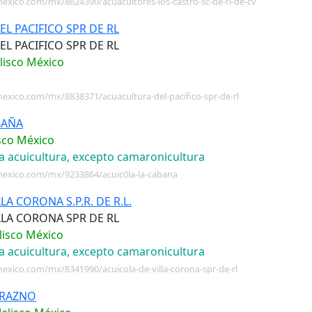
exico.com/mx/8624390/acuacultores-los-castro-sc-de-rl-de-cv
L PACIFICO SPR DE RL
L PACIFICO SPR DE RL
lisco México
exico.com/mx/8838371/acuacultura-del-pacifico-spr-de-rl
BAÑA
isco México
ra acuicultura, excepto camaronicultura
mexico.com/mx/9233864/acuic0la-la-cabana
LA CORONA S.P.R. DE R.L.
LLA CORONA SPR DE RL
alisco México
ra acuicultura, excepto camaronicultura
exico.com/mx/8341990/acuicola-de-villa-corona-spr-de-rl
URAZNO