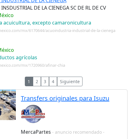
INDUSTRIAL DE LA CIENEGA
INSDUSTRIAL DE LA CIENEGA SC DE RL DE CV
México
ra acuicultura, excepto camaronicultura
exico.com/mx/6170644/acuoindustria-industrial-de-la-cienega
 México
ductos agrícolas
mexico.com/mx/1720960/afinar-chia
1
2
3
4
Siguiente
Transfers originales para Isuzu
MercaPartes
- anuncio recomendado -