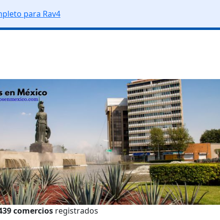
pleto para Rav4
439 comercios
registrados