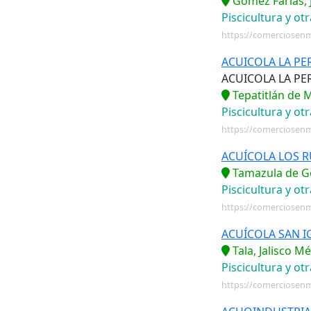
Gómez Farías, 
Jalisco
Piscicultura y ot
https://comerciosen
México
ACUICOLA LA PE
Michoacán de
ACUICOLA LA PE
Ocampo
Tepatitlán de M
Piscicultura y ot
Morelos
https://comerciosenm
Nayarit
ACUÍCOLA LOS R
Nuevo León
Tamazula de Go
Piscicultura y ot
Oaxaca
https://comerciosenm
Puebla
ACUÍCOLA SAN 
Tala, Jalisco M
Querétaro
Piscicultura y ot
Quintana Roo
https://comerciosen
San Luis Potosí