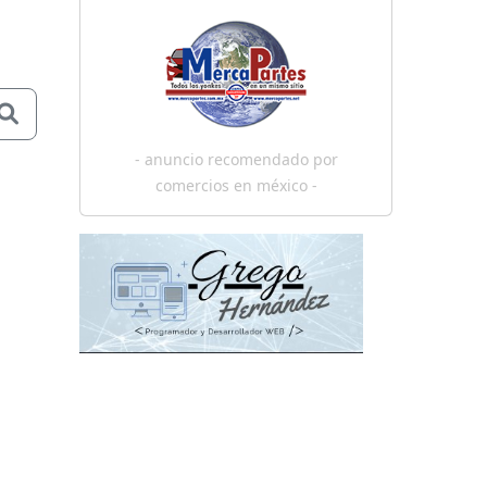
- anuncio recomendado por
comercios en méxico -
¿Nec_