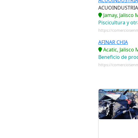
ACUOINDUSTRIA 
ACUOINDUSTRIA 
Sinaloa
Jamay, Jalisco 
Piscicultura y ot
Sonora
https://comerciosenm
Tabasco
AFINAR CHIA
Tamaulipas
Acatic, Jalisco
Beneficio de pro
Tlaxcala
https://comerciosen
Veracruz de
Ignacio de la Llave
Yucatán
Zacatecas