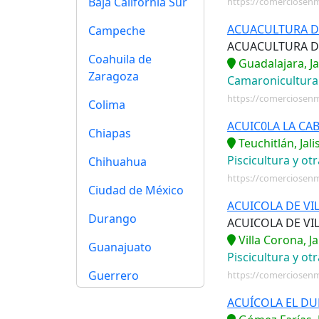
Baja California Sur
https://comerciosenm
ACUACULTURA DE
Campeche
ACUACULTURA DE
Coahuila de
Guadalajara, Ja
Zaragoza
Camaronicultura
https://comerciosenm
Colima
ACUIC0LA LA CA
Chiapas
Teuchitlán, Jal
Piscicultura y ot
Chihuahua
https://comerciosen
Ciudad de México
ACUICOLA DE VIL
Durango
ACUICOLA DE VI
Villa Corona, J
Guanajuato
Piscicultura y ot
Guerrero
https://comerciosenm
ACUÍCOLA EL D
Hidalgo