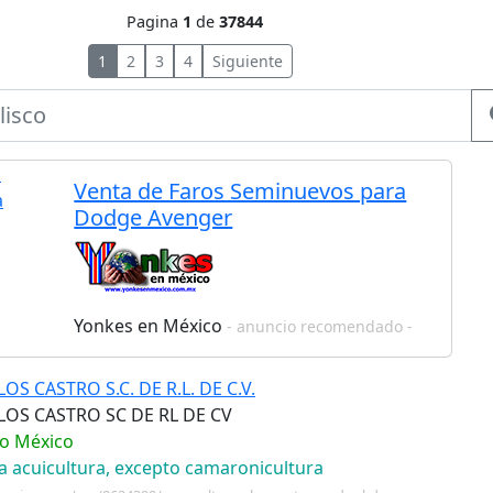
Pagina
1
de
37844
1
2
3
4
Siguiente
Venta de Faros Seminuevos para
Dodge Avenger
Yonkes en México
- anuncio recomendado -
S CASTRO S.C. DE R.L. DE C.V.
OS CASTRO SC DE RL DE CV
co México
ra acuicultura, excepto camaronicultura