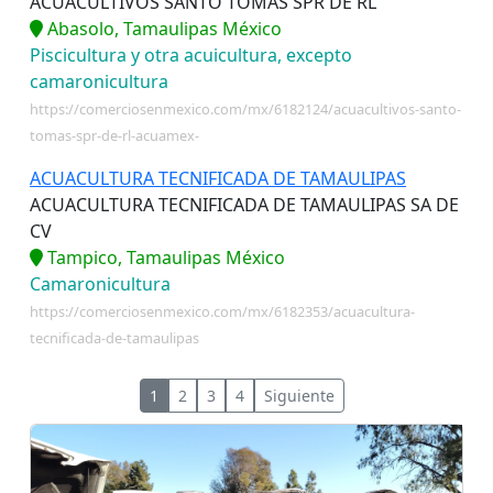
ACUACULTIVOS SANTO TOMAS SPR DE RL
Abasolo, Tamaulipas México
Piscicultura y otra acuicultura, excepto
camaronicultura
https://comerciosenmexico.com/mx/6182124/acuacultivos-santo-
tomas-spr-de-rl-acuamex-
ACUACULTURA TECNIFICADA DE TAMAULIPAS
ACUACULTURA TECNIFICADA DE TAMAULIPAS SA DE
CV
Tampico, Tamaulipas México
Camaronicultura
https://comerciosenmexico.com/mx/6182353/acuacultura-
tecnificada-de-tamaulipas
1
2
3
4
Siguiente