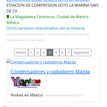
ESTACION DE COMPRESION SOTO LA MARINA SAPI
DE CV
La Magdalena Contreras, Ciudad de México
México
Otros servicios relacionados con la minería
https://comerciosenmexico.com/mx/9318031/estacion-de-
compresion-soto-la-marina
Previo
1
2
3
4
5
6
7
Siguiente
Condensadores y radiadores Mazda
Yonkes en México
- anuncio recomendado -