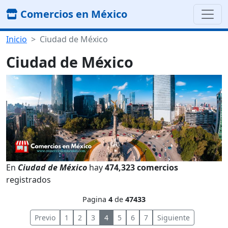
Comercios en México
Inicio
Ciudad de México
Ciudad de México
En
Ciudad de México
hay
474,323 comercios
registrados
Pagina
4
de
47433
Previo
1
2
3
4
5
6
7
Siguiente