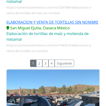
nixtamal
https://comerciosenmexico.com/mx/3247986/elaboracion-y-
venta-de-tortillas-de-maiz-sin-nombre
ELABORACION Y VENTA DE TORTILLAS SIN NOMBRE
San Miguel Ejutla, Oaxaca México
Elaboración de tortillas de maíz y molienda de
nixtamal
https://comerciosenmexico.com/mx/7442015/elaboracion-y-
venta-de-tortillas-sin-nombre
1
2
3
4
Siguiente