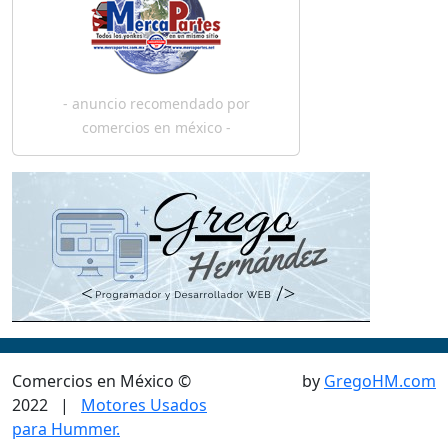
- anuncio recomendado por
comercios en méxico -
¿Qui_
Comercios en México ©
by
GregoHM.com