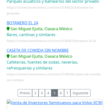
Parques acuáticos y balnearios del sector privado
https://comerciosenmexico.com/mx/3149325/balneario-los-
girasoles
BOTANERO EL 24
San Miguel Ejutla, Oaxaca México
Bares, cantinas y similares
https://comerciosenmexico.com/mx/3149267/botanero-el-24
CASETA DE COMIDA SIN NOMBRE
San Miguel Ejutla, Oaxaca México
Cafeterías, fuentes de sodas, neverías,
refresquerías y similares
https://comerciosenmexico.com/mx/3149258/caseta-de-comida-
sin-nombre
Previo
2
3
4
5
6
7
Siguiente