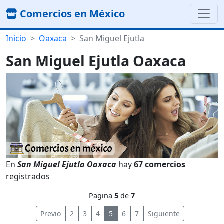
Comercios en México
Inicio
Oaxaca
San Miguel Ejutla
San Miguel Ejutla Oaxaca
En
San Miguel Ejutla Oaxaca
hay
67 comercios
registrados
Pagina
5
de
7
Previo
2
3
4
5
6
7
Siguiente